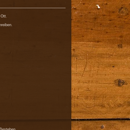
Ott.
hreiben.
 Bestehen