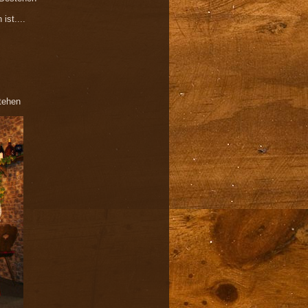
ist....
tehen