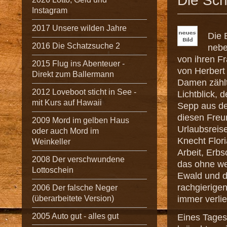
Die Sc
Instagram
2017 Unsere wilden Jahre
Die 
2016 Die Schatzsuche 2
nebe
von ihren Fr
2015 Flug ins Abenteuer -
von Herbert
Direkt zum Ballermann
Damen zählt 
2012 Loveboot sticht in See -
Lichtblick, 
mit Kurs auf Hawaii
Sepp aus de
diesen Freun
2009 Mord im gelben Haus
Urlaubsreise
oder auch Mord im
Knecht Flor
Weinkeller
Arbeit, Erb
2008 Der verschwundene
das ohne we
Lottoschein
Ewald und d
rachgierige
2006 Der falsche Neger
immer verli
(überarbeitete Version)
2005 Auto gut - alles gut
Eines Tages